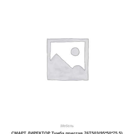
Мебель
СМАРТ ДИРЕКТОР Тумба пристав.76Т503(95*50*75,5)