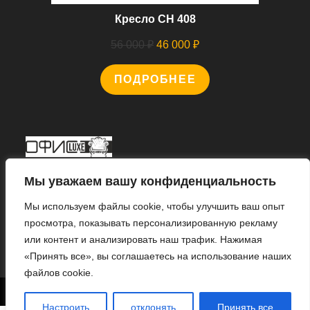
Кресло CH 408
Первоначальная
Текущая
56 000
₽
46 000
₽
цена
цена:
ПОДРОБНЕЕ
составляла
46
56
000 ₽.
000 ₽.
Мы В Соцсетях
Мы уважаем вашу конфиденциальность
Мы используем файлы cookie, чтобы улучшить ваш опыт
просмотра, показывать персонализированную рекламу
или контент и анализировать наш трафик. Нажимая
Откроется
«Принять все», вы соглашаетесь на использование наших
в
файлов cookie.
новой
1
© 2022 «ИНТЕРНЕТ МАГАЗИН «ОФИС ЛЮКС».
вкладке
Настроить
отклонять
Принять все