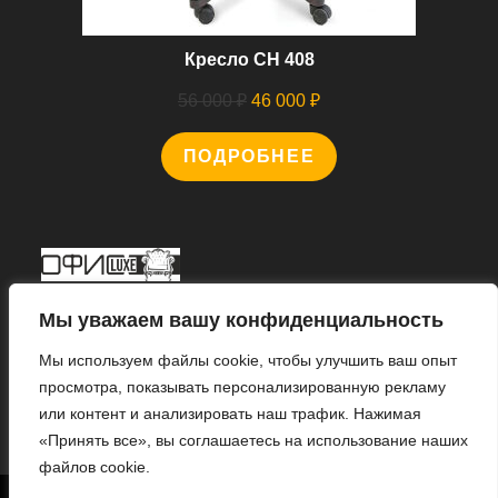
Кресло CH 408
Первоначальная
Текущая
56 000
₽
46 000
₽
цена
цена:
ПОДРОБНЕЕ
составляла
46
56
000 ₽.
000 ₽.
Мы В Соцсетях
Мы уважаем вашу конфиденциальность
Мы используем файлы cookie, чтобы улучшить ваш опыт
просмотра, показывать персонализированную рекламу
или контент и анализировать наш трафик. Нажимая
Откроется
«Принять все», вы соглашаетесь на использование наших
в
файлов cookie.
новой
1
© 2022 «ИНТЕРНЕТ МАГАЗИН «ОФИС ЛЮКС».