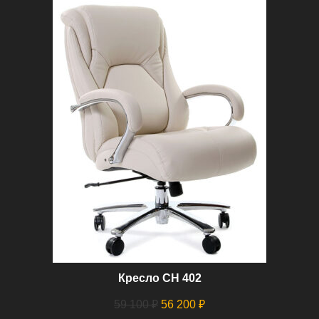
Кресло СН 402
Первоначальная
Текущая
59 100
₽
56 200
₽