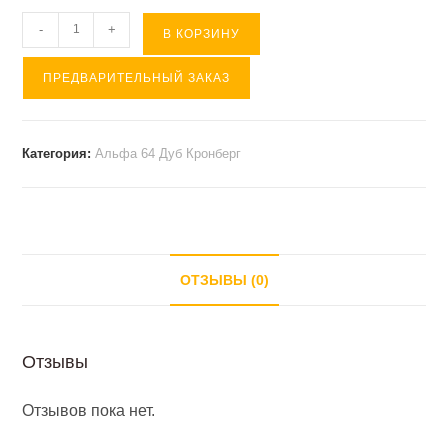
Количество
-
+
В КОРЗИНУ
товара
ПРЕДВАРИТЕЛЬНЫЙ ЗАКАЗ
Надстройка
лев/
прав
Категория:
Альфа 64 Дуб Кронберг
АЛЬФА
64
Дуб
Кронберг
(
ОТЗЫВЫ (0)
120*27*96
).
Отзывы
Отзывов пока нет.