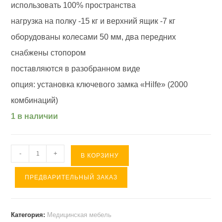
использовать 100% пространства
нагрузка на полку -15 кг и верхний ящик -7 кг
оборудованы колесами 50 мм, два передних
снабжены стопором
поставляются в разобранном виде
опция: установка ключевого замка «Hilfe» (2000
комбинаций)
1 в наличии
Количество
-
+
В КОРЗИНУ
товара
ПРЕДВАРИТЕЛЬНЫЙ ЗАКАЗ
Медицинская
тумба
МД
Категория:
Медицинская мебель
ТП-2