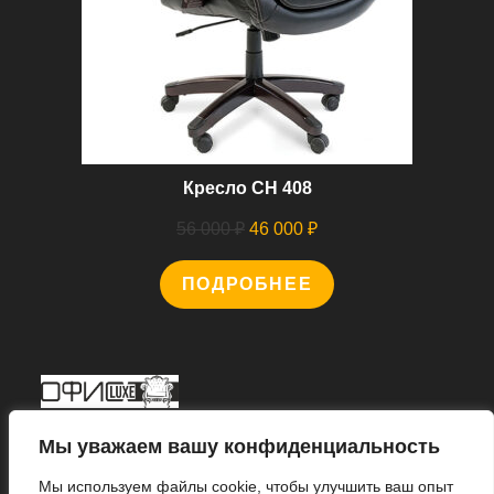
Кресло CH 408
Первоначальная
Текущая
56 000
₽
46 000
₽
цена
цена:
ПОДРОБНЕЕ
составляла
46
56
000 ₽.
000 ₽.
Мы В Соцсетях
Мы уважаем вашу конфиденциальность
Мы используем файлы cookie, чтобы улучшить ваш опыт