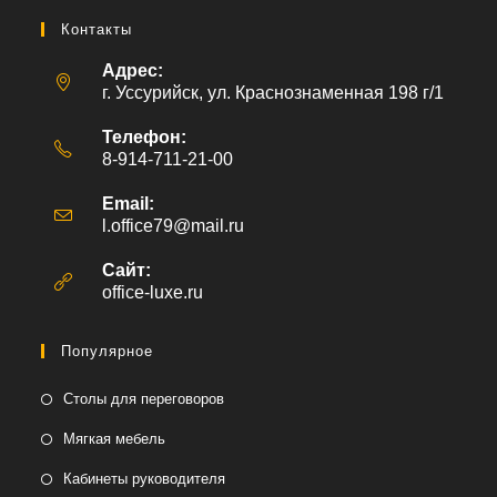
Контакты
Адрес:
г. Уссурийск, ул. Краснознаменная 198 г/1
Телефон:
8-914-711-21-00
Email:
l.office79@mail.ru
Откроется
в
вашем
Сайт:
приложении
office-luxe.ru
Популярное
Столы для переговоров
Мягкая мебель
Кабинеты руководителя