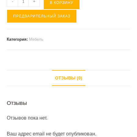
Количество
-
+
В КОРЗИНУ
товара
ПРЕДВАРИТЕЛЬНЫЙ ЗАКАЗ
ЛИДЕР
82
Орех
Категория:
Мебель
пегас
стол
на
1590
ОТЗЫВЫ (0)
Отзывы
Отзывов пока нет.
Ваш адрес email не будет опубликован.