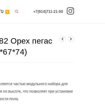
Переключить
+7(914)711-21-00
0
поиск
по
82 Орех пегас
веб-
сайту
*67*74)
вляется частью модульного набора для
 по высоте, что позволяет при установке
ости пола.