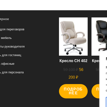
ярное
для переговоров
 мебель
ты руководителя
 для гостиниц
Кресло СН 402
Кресло 
а офисные
Первоначальная
59 100
₽
56
56 00
 для персонала
цена
Текущая
200
₽
00
составляла
цена:
ПОДРОБ
59
ПОД
56
НЕЕ
Н
100 ₽.
200 ₽.