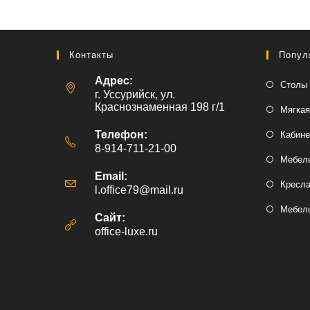
Контакты
Попул
Адрес:
Столы 
г. Уссурийск, ул.
Краснознаменная 198 г/1
Мягкая
Телефон:
Кабине
8-914-711-21-00
Мебель
Email:
Кресл
l.office79@mail.ru
Откроется
в
Мебель
вашем
Сайт:
приложении
office-luxe.ru