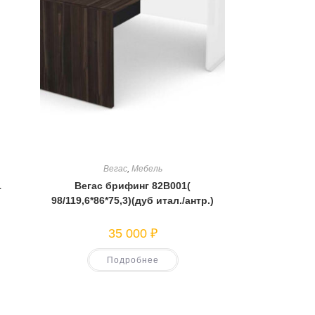
Вегас
,
Мебель
1
Вегас брифинг 82В001(
98/119,6*86*75,3)(дуб итал./антр.)
35 000
₽
Подробнее