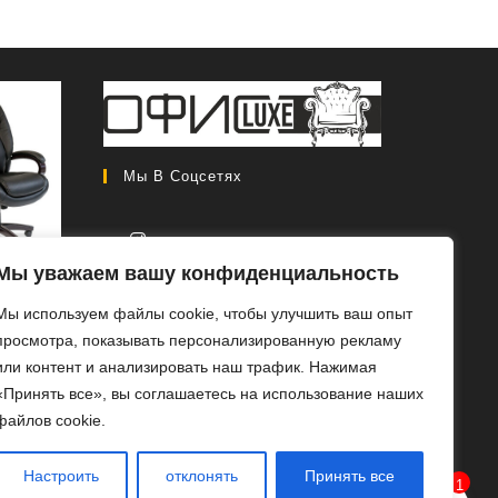
Мы В Соцсетях
Мы уважаем вашу конфиденциальность
CH 408
Откроется
Мы используем файлы cookie, чтобы улучшить ваш опыт
в
Первоначальная
0
₽
46
просмотра, показывать персонализированную рекламу
новой
цена
Текущая
0
₽
или контент и анализировать наш трафик. Нажимая
вкладке
составляла
цена:
«Принять все», вы соглашаетесь на использование наших
РОБ
56
46
файлов cookie.
ЕЕ
000 ₽.
000 ₽.
Настроить
отклонять
Принять все
1