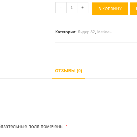
Количество
-
+
В КОРЗИНУ
товара
Брифинг
Лидер
Категории:
Лидер 82
,
Мебель
82
Орех
пегас
(метал
ОТЗЫВЫ (0)
опора
90*67*74)
язательные поля помечены
*