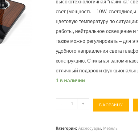
высокотехнологичная “начинка” све
свет (мощность – 10W, светодиоды
цветовую температуру по ситуации
работы, нейтральное освещение и 
также можно регулировать – для э
удобного направления света плаф
конструкцию. Стильная запоминающ
отличный подарок и функциональн
1 в наличии
Количество
-
+
В КОРЗИНУ
товара
Настольная
лампа
Категории:
Аксессуары
,
Мебель
NLED