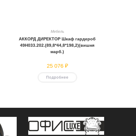
Мебель
АККОРД ДИРЕКТОР Шкаф гардероб
49Н033.202.(89,8*44,8*198,2)(вишня
марб.)
25 076
₽
Подробнее