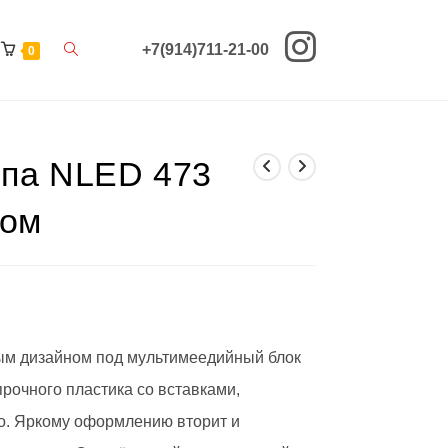
Переключить
+7(914)711-21-00
0
поиск
по
мпа NLED 473
веб-
сайту
вом
ым дизайном под мультимеедийный блок
прочного пластика со вставками,
. Яркому оформлению вторит и