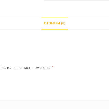
473
,черный
с
ОТЗЫВЫ (0)
деревом
язательные поля помечены
*