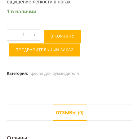
ощущение легкости в ногах.
1 в наличии
Количество
-
+
В КОРЗИНУ
товара
ПРЕДВАРИТЕЛЬНЫЙ ЗАКАЗ
Кресло
САМУРАЙ
SL-
Категория:
Кресла для руководителя
1.04
(
экокожа/
сетка/
хром
ОТЗЫВЫ (0)
)
Черный
Отзывы
плюс