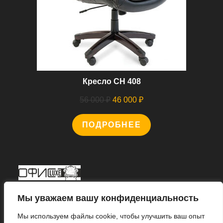
Кресло CH 408
Первоначальная
Текущая
56 000
₽
46 000
₽
цена
цена:
ПОДРОБНЕЕ
составляла
46
56
000 ₽.
000 ₽.
Мы В Соцсетях
Мы уважаем вашу конфиденциальность
Мы используем файлы cookie, чтобы улучшить ваш опыт