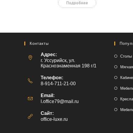
Подробнее
Контакты
Попул
Адрес:
Столы 
г. Уссурийск, ул.
Краснознаменная 198 г/1
Мягкая
Телефон:
Кабине
8-914-711-21-00
Мебель
Email:
Кресл
l.office79@mail.ru
Откроется
в
Мебель
вашем
Сайт:
приложении
office-luxe.ru