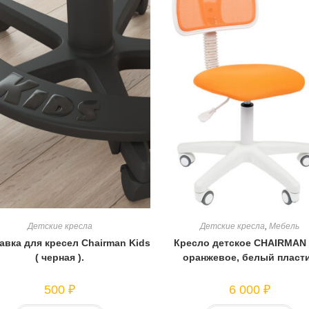
Детские кресла
Детские кресла
,
Мебель
авка для кресел Chairman Kids
Кресло детское CHAIRMAN 
( черная ).
оранжевое, белый пласт
500
₽
6 000
₽