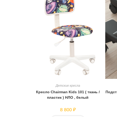
Детские кресла
Кресло Сhairman Kids 101 ( ткань /
Подст
пластик ) НЛО , белый
8 800
₽