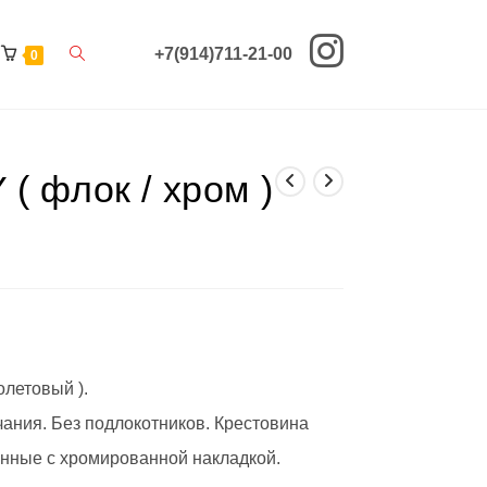
Переключить
+7(914)711-21-00
0
поиск
по
( флок / хром )
веб-
сайту
летовый ).
ания. Без подлокотников. Крестовина
нные с хромированной накладкой.