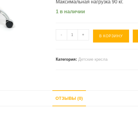
Максимальная нагрузка 90 кг.
1 в наличии
Количество
-
+
В КОРЗИНУ
товара
Кресло
MELODY
Категория:
Детские кресла
(
флок
/
хром
ОТЗЫВЫ (0)
)
фиолетовый