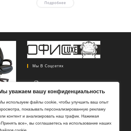
Подробнее
Мы В Соцсетях
Мы уважаем вашу конфиденциальность
CH 408
Откроется
Мы используем файлы cookie, чтобы улучшить ваш опыт
в
Первоначальная
0
₽
46
просмотра, показывать персонализированную рекламу
новой
цена
Текущая
0
₽
или контент и анализировать наш трафик. Нажимая
вкладке
составляла
цена:
«Принять все», вы соглашаетесь на использование наших
РОБ
56
46
файлов cookie.