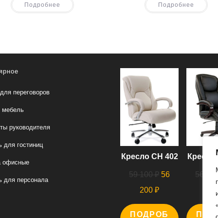
Подробнее
Подробнее
ярное
для переговоров
 мебель
ты руководителя
 для гостиниц
Кресло СН 402
Кресло 
а офисные
Первоначальная
59 100
₽
56
56 00
 для персонала
цена
Текущая
200
₽
00
составляла
цена:
ПОДРОБ
59
ПОД
56