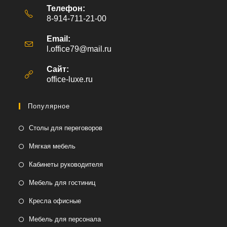
Телефон:
8-914-711-21-00
Email:
l.office79@mail.ru
Откроется
в
вашем
Сайт:
приложении
office-luxe.ru
Популярное
Столы для переговоров
Мягкая мебель
Кабинеты руководителя
Мебель для гостиниц
Кресла офисные
Мебель для персонала