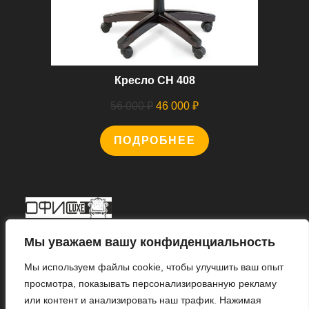
Кресло CH 408
Первоначальная
Текущая
56 000
₽
46 000
₽
цена
цена:
ПОДРОБНЕЕ
составляла
46
56
000 ₽.
000 ₽.
Мы В Соцсетях
Мы уважаем вашу конфиденциальность
Мы используем файлы cookie, чтобы улучшить ваш опыт
просмотра, показывать персонализированную рекламу
или контент и анализировать наш трафик. Нажимая
Откроется