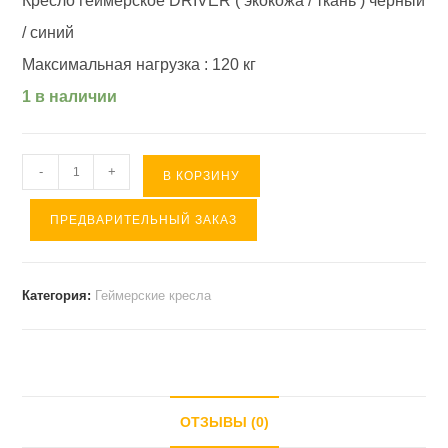
Кресло геймерское DRIVER ( экокожа / ткань ) черный
/ синий
Максимальная нагрузка : 120 кг
1 в наличии
Количество
-
+
В КОРЗИНУ
товара
ПРЕДВАРИТЕЛЬНЫЙ ЗАКАЗ
Кресло
геймерское
DRIVER
Категория:
Геймерские кресла
(
экокожа
/
ткань
)
ОТЗЫВЫ (0)
черный