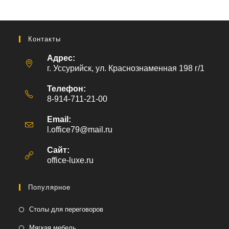
Контакты
Адрес:
г. Уссурийск, ул. Краснознаменная 198 г/1
Телефон:
8-914-711-21-00
Email:
l.office79@mail.ru
Откроется
в
вашем
Сайт:
приложении
office-luxe.ru
Популярное
Столы для переговоров
Мягкая мебель