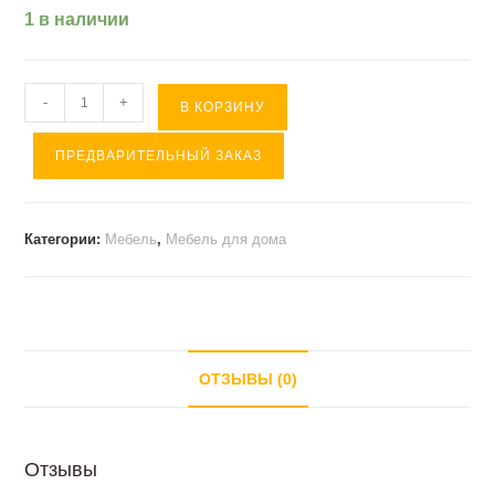
1 в наличии
Количество
-
+
В КОРЗИНУ
товара
ПРЕДВАРИТЕЛЬНЫЙ ЗАКАЗ
Комплект
прихожей
№9
Категории:
Мебель
,
Мебель для дома
FEDERIKA
ОТЗЫВЫ (0)
Отзывы