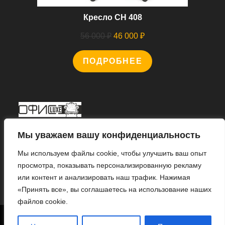
Кресло CH 408
Первоначальная
Текущая
56 000
₽
46 000
₽
цена
цена:
ПОДРОБНЕЕ
составляла
46
56
000 ₽.
000 ₽.
Мы В Соцсетях
Мы уважаем вашу конфиденциальность
Мы используем файлы cookie, чтобы улучшить ваш опыт
просмотра, показывать персонализированную рекламу
или контент и анализировать наш трафик. Нажимая
Откроется
«Принять все», вы соглашаетесь на использование наших
в
файлов cookie.
новой
1
© 2022 «ИНТЕРНЕТ МАГАЗИН «ОФИС ЛЮКС».
вкладке