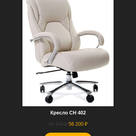
Кресло СН 402
Первоначальная
Текущая
59 100
₽
56 200
₽
цена
цена: