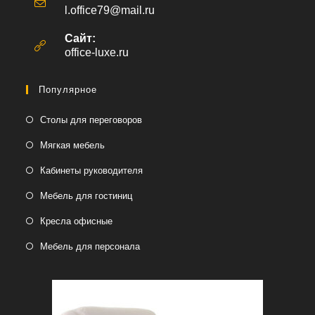
l.office79@mail.ru
Откроется
в
вашем
Сайт:
приложении
office-luxe.ru
Популярное
Столы для переговоров
Мягкая мебель
Кабинеты руководителя
Мебель для гостиниц
Кресла офисные
Мебель для персонала