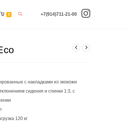
Переключить
+7(914)711-21-00
0
поиск
по
Eco
веб-
сайту
ированные с накладками из экокожи
клонением сидения и спинки 1:3, с
жении
л
рузка 120 кг