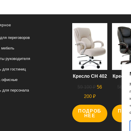
ярное
для переговоров
 мебель
ты руководителя
 для гостиниц
Кресло СН 402
Кресло 
а офисные
Первоначальная
59 100
₽
56
56 00
 для персонала
цена
Текущая
200
₽
00
составляла
цена:
ПОДРОБ
59
ПОД
56
НЕЕ
Н
100 ₽.
200 ₽.