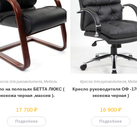
есла для руководителя
,
Мебель
Кресла для руководителя
,
Мебе
ло на полозьях БЕТТА ЛЮКС (
Кресло руководителя ОФ -170
экокожа черная ,массив ).
экокожа черная )
17 700
₽
16 900
₽
Подробнее
Подробнее