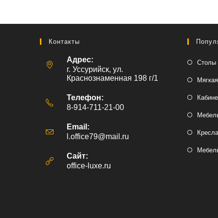
Контакты
Попул
Адрес:
Столы 
г. Уссурийск, ул.
Краснознаменная 198 г/1
Мягкая
Телефон:
Кабине
8-914-711-21-00
Мебель
Email:
Кресл
l.office79@mail.ru
Откроется
в
Мебель
вашем
Сайт:
приложении
office-luxe.ru