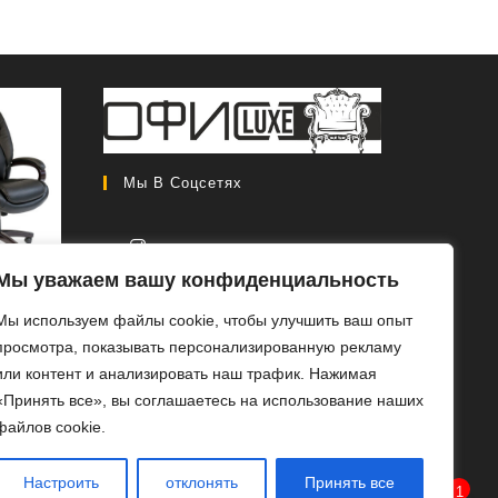
Мы В Соцсетях
Мы уважаем вашу конфиденциальность
CH 408
Откроется
Мы используем файлы cookie, чтобы улучшить ваш опыт
в
Первоначальная
0
₽
46
просмотра, показывать персонализированную рекламу
новой
цена
Текущая
0
₽
или контент и анализировать наш трафик. Нажимая
вкладке
составляла
цена:
«Принять все», вы соглашаетесь на использование наших
РОБ
56
46
файлов cookie.
ЕЕ
000 ₽.
000 ₽.
Настроить
отклонять
Принять все
1