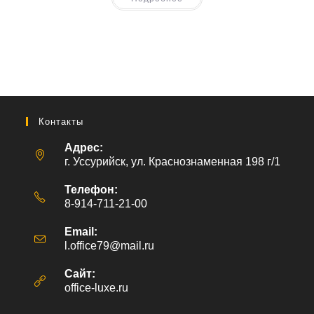
Контакты
Адрес:
г. Уссурийск, ул. Краснознаменная 198 г/1
Телефон:
8-914-711-21-00
Email:
l.office79@mail.ru
Откроется
в
вашем
Сайт:
приложении
office-luxe.ru