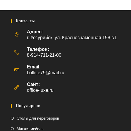
Контакты
Адрес:
г. Уссурийск, ул. Краснознаменная 198 г/1
Телефон:
8-914-711-21-00
Email:
l.office79@mail.ru
Откроется
в
вашем
Сайт:
приложении
office-luxe.ru
Популярное
Столы для переговоров
Мягкая мебель