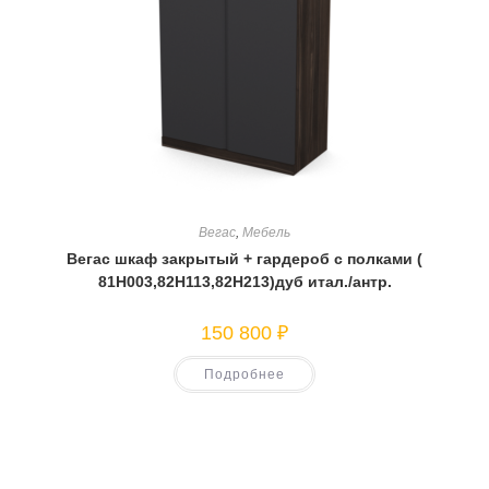
Вегас
,
Мебель
Вегас шкаф закрытый + гардероб с полками (
81Н003,82Н113,82Н213)дуб итал./антр.
150 800
₽
Подробнее