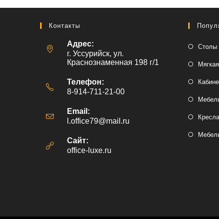
Контакты
Попул
Адрес:
Столы 
г. Уссурийск, ул.
Краснознаменная 198 г/1
Мягкая
Телефон:
Кабине
8-914-711-21-00
Мебель
Email:
Кресл
l.office79@mail.ru
Откроется
в
Мебель
вашем
Сайт:
приложении
office-luxe.ru