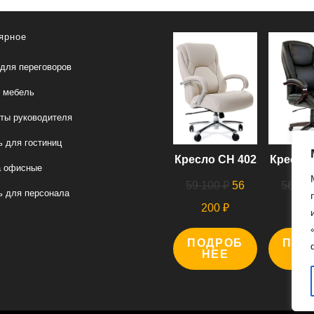
ярное
для переговоров
 мебель
ты руководителя
 для гостиниц
Кресло СН 402
Кресло 
а офисные
Первоначальная
59 100
₽
56
56 00
 для персонала
цена
Текущая
200
₽
00
составляла
цена:
ПОДРОБ
59
ПОД
56
НЕЕ
Н
100 ₽.
200 ₽.