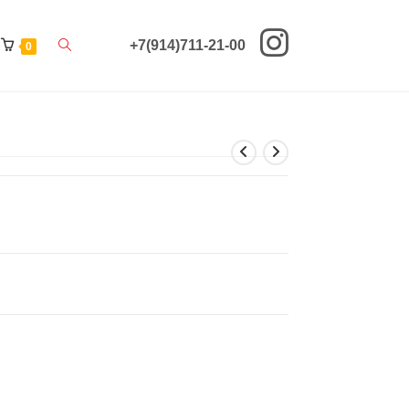
Переключить
+7(914)711-21-00
0
поиск
по
веб-
сайту