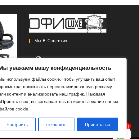
Мы В Соцсетях
Мы уважаем вашу конфиденциальность
CH 408
Откроется
Мы используем файлы cookie, чтобы улучшить ваш опыт
в
Первоначальная
0
₽
46
просмотра, показывать персонализированную рекламу
новой
цена
Текущая
0
₽
или контент и анализировать наш трафик. Нажимая
вкладке
составляла
цена:
«Принять все», вы соглашаетесь на использование наших
РОБ
56
46
файлов cookie.
ЕЕ
000 ₽.
000 ₽.
Настроить
отклонять
Принять все
1