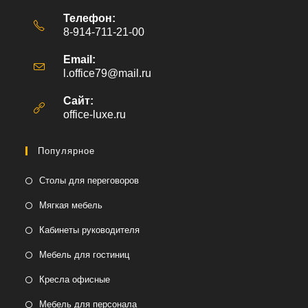
Телефон:
8-914-711-21-00
Email:
l.office79@mail.ru
Откроется
в
вашем
Сайт:
приложении
office-luxe.ru
Популярное
Столы для переговоров
Мягкая мебель
Кабинеты руководителя
Мебель для гостиниц
Кресла офисные
Мебель для персонала