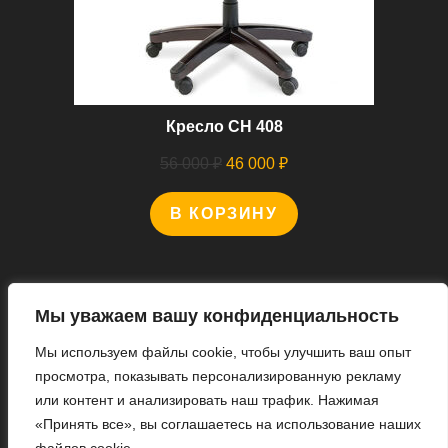
Кресло CH 408
Первоначальная
Текущая
56 000
₽
46 000
₽
цена
цена:
В КОРЗИНУ
составляла
46
56
000 ₽.
000 ₽.
Мы уважаем вашу конфиденциальность
Мы используем файлы cookie, чтобы улучшить ваш опыт
Мы В Соцсетях
просмотра, показывать персонализированную рекламу
или контент и анализировать наш трафик. Нажимая
«Принять все», вы соглашаетесь на использование наших