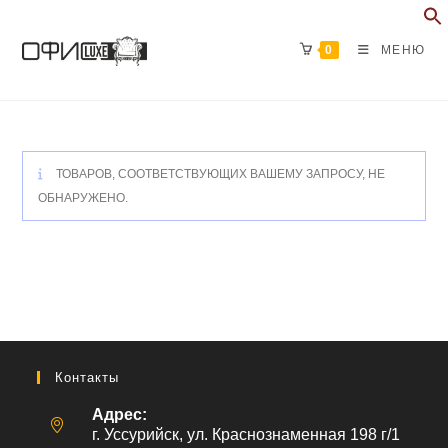
Перейти
к
0
МЕНЮ
содержимому
ТОВАРОВ, СООТВЕТСТВУЮЩИХ ВАШЕМУ ЗАПРОСУ, НЕ
ОБНАРУЖЕНО.
Контакты
Адрес:
г. Уссурийск, ул. Краснознаменная 198 г/1