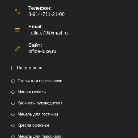
Телефон:
8-914-711-21-00
Email:
l.office79@mail.ru
Откроется
в
вашем
Сайт:
приложении
office-luxe.ru
Популярное
Столы для переговоров
Мягкая мебель
Кабинеты руководителя
Мебель для гостиниц
Кресла офисные
Мебель для персонала