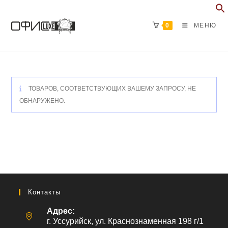
Перейти
к
0
МЕНЮ
содержимому
ТОВАРОВ, СООТВЕТСТВУЮЩИХ ВАШЕМУ ЗАПРОСУ, НЕ
ОБНАРУЖЕНО.
Контакты
Адрес:
г. Уссурийск, ул. Краснознаменная 198 г/1