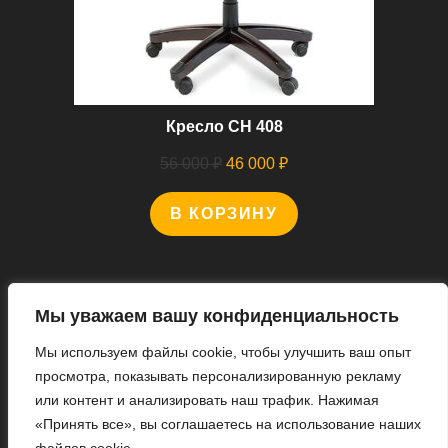
Кресло CH 408
Первоначальная
Текущая
56 000
₽
46 000
₽
цена
цена:
В КОРЗИНУ
составляла
46
56
000 ₽.
000 ₽.
Мы уважаем вашу конфиденциальность
Мы используем файлы cookie, чтобы улучшить ваш опыт
Мы В Соцсетях
просмотра, показывать персонализированную рекламу
или контент и анализировать наш трафик. Нажимая
«Принять все», вы соглашаетесь на использование наших