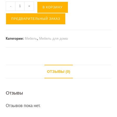
Количество
-
+
В КОРЗИНУ
товара
ПРЕДВАРИТЕЛЬНЫЙ ЗАКАЗ
Шкаф
с
зеркалом
Категории:
Мебель
,
Мебель для дома
СОФИ(
1600*540*2100
)
ОТЗЫВЫ (0)
Отзывы
Отзывов пока нет.