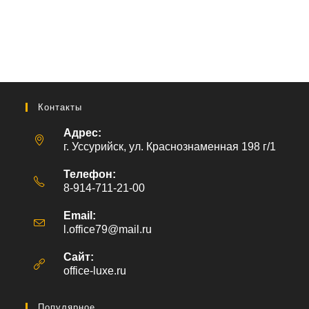
Контакты
Адрес:
г. Уссурийск, ул. Краснознаменная 198 г/1
Телефон:
8-914-711-21-00
Email:
l.office79@mail.ru
Откроется
в
вашем
Сайт:
приложении
office-luxe.ru
Популярное