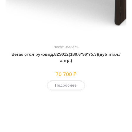
Вегас
,
Мебель
Вегас стол руковод.82S012(180,6*96*75,3)(дуб итал./
антр.)
70 700
₽
Подробнее