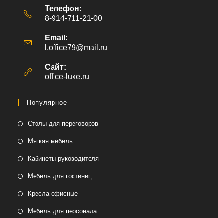
Телефон:
8-914-711-21-00
Email:
l.office79@mail.ru
Откроется
в
вашем
Сайт:
приложении
office-luxe.ru
Популярное
Столы для переговоров
Мягкая мебель
Кабинеты руководителя
Мебель для гостиниц
Кресла офисные
Мебель для персонала