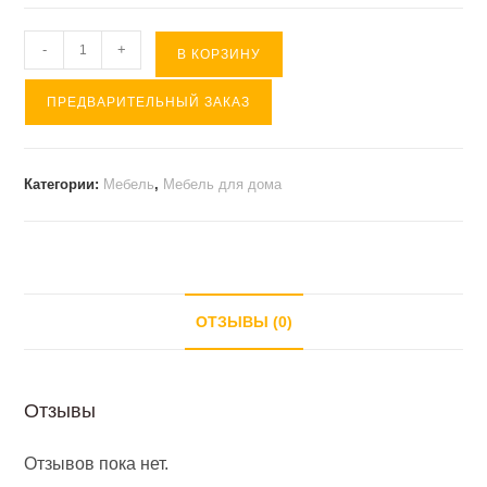
Количество
-
+
В КОРЗИНУ
товара
ПРЕДВАРИТЕЛЬНЫЙ ЗАКАЗ
Кровать
POLINI
KIDS
Категории:
Мебель
,
Мебель для дома
MIRUM
с
бортиком
(
900*
ОТЗЫВЫ (0)
1900
)
Отзывы
белый/
серый
Отзывов пока нет.