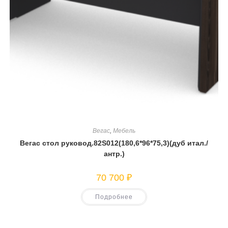
Вегас
,
Мебель
Вегас стол руковод.82S012(180,6*96*75,3)(дуб итал./
антр.)
70 700
₽
Подробнее