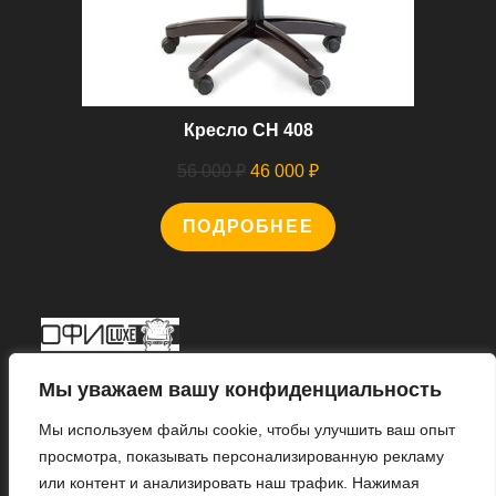
Кресло CH 408
Первоначальная
Текущая
56 000
₽
46 000
₽
цена
цена:
ПОДРОБНЕЕ
составляла
46
56
000 ₽.
000 ₽.
Мы В Соцсетях
Мы уважаем вашу конфиденциальность
Мы используем файлы cookie, чтобы улучшить ваш опыт
просмотра, показывать персонализированную рекламу
или контент и анализировать наш трафик. Нажимая
Откроется