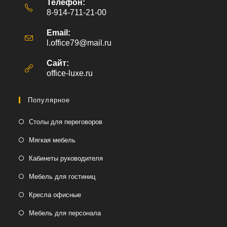
Телефон:
8-914-711-21-00
Email:
l.office79@mail.ru
Откроется
в
вашем
Сайт:
приложении
office-luxe.ru
Популярное
Столы для переговоров
Мягкая мебель
Кабинеты руководителя
Мебель для гостиниц
Кресла офисные
Мебель для персонала