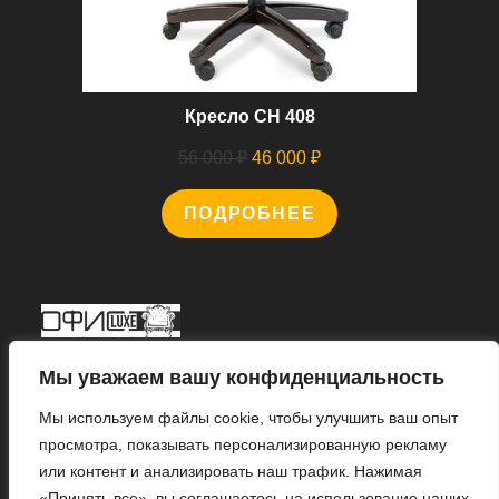
Кресло CH 408
Первоначальная
Текущая
56 000
₽
46 000
₽
цена
цена:
ПОДРОБНЕЕ
составляла
46
56
000 ₽.
000 ₽.
Мы В Соцсетях
Мы уважаем вашу конфиденциальность
Мы используем файлы cookie, чтобы улучшить ваш опыт
просмотра, показывать персонализированную рекламу
или контент и анализировать наш трафик. Нажимая
Откроется
«Принять все», вы соглашаетесь на использование наших