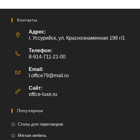
Контакты
Адрес:
г. Уссурийск, ул. Краснознаменная 198 г/1
Телефон:
8-914-711-21-00
Email:
l.office79@mail.ru
Откроется
в
вашем
Сайт:
приложении
office-luxe.ru
Популярное
Столы для переговоров
Мягкая мебель