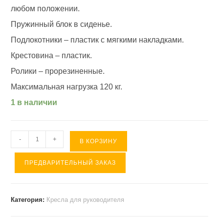
любом положении.
Пружинный блок в сиденье.
Подлокотники – пластик с мягкими накладками.
Крестовина – пластик.
Ролики – прорезиненные.
Максимальная нагрузка 120 кг.
1 в наличии
Количество
-
+
В КОРЗИНУ
товара
ПРЕДВАРИТЕЛЬНЫЙ ЗАКАЗ
Кресло
DUKE
(флок/
Категория:
Кресла для руководителя
ткань,