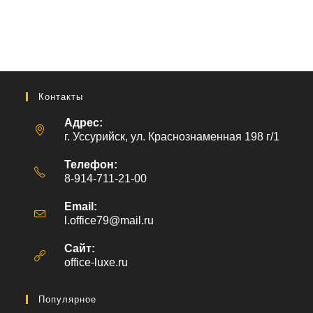
Контакты
Адрес:
г. Уссурийск, ул. Краснознаменная 198 г/1
Телефон:
8-914-711-21-00
Email:
l.office79@mail.ru
Откроется
в
вашем
Сайт:
приложении
office-luxe.ru
Популярное