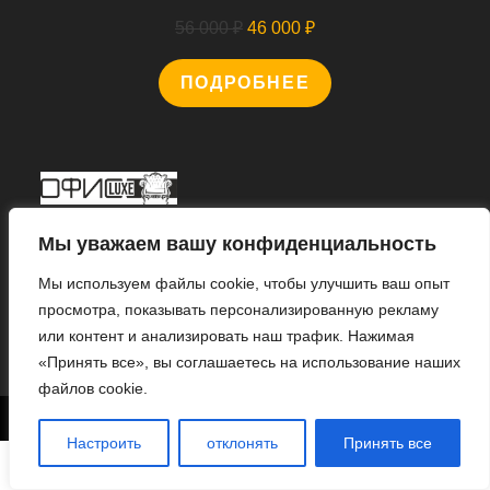
Первоначальная
Текущая
56 000
₽
46 000
₽
цена
цена:
ПОДРОБНЕЕ
составляла
46
56
000 ₽.
000 ₽.
Мы В Соцсетях
Мы уважаем вашу конфиденциальность
Мы используем файлы cookie, чтобы улучшить ваш опыт
просмотра, показывать персонализированную рекламу
или контент и анализировать наш трафик. Нажимая
Откроется
«Принять все», вы соглашаетесь на использование наших
в
файлов cookie.
новой
1
© 2022 «ИНТЕРНЕТ МАГАЗИН «ОФИС ЛЮКС».
вкладке
Настроить
отклонять
Принять все