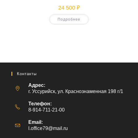
24 500
₽
Подробнее
Контакты
Адрес:
г. Уссурийск, ул. Краснознаменная 198 г/1
Телефон:
8-914-711-21-00
Email:
l.office79@mail.ru
Откроется
в