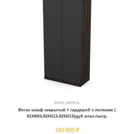
Вегас
,
Мебель
Вегас шкаф закрытый + гардероб с полками (
81Н003,82Н113,82Н213)дуб итал./антр.
150 800
₽