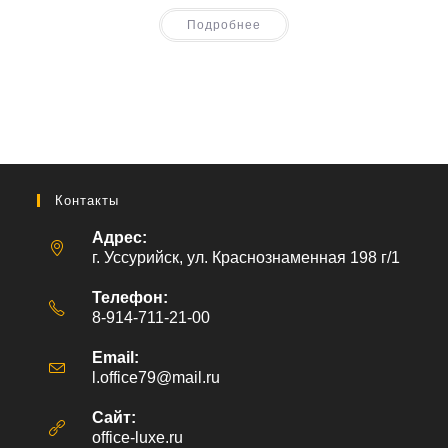
Подробнее
Контакты
Адрес:
г. Уссурийск, ул. Краснознаменная 198 г/1
Телефон:
8-914-711-21-00
Email:
l.office79@mail.ru
Откроется
в
вашем
Сайт:
приложении
office-luxe.ru