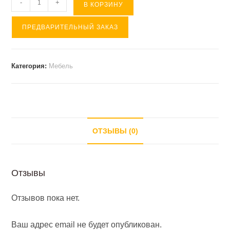
Количество
-
+
В КОРЗИНУ
товара
ПРЕДВАРИТЕЛЬНЫЙ ЗАКАЗ
ФОРД
черн.
кресло
Категория:
Мебель
офисное
(
АРСЕНАЛ
)
ОТЗЫВЫ (0)
Отзывы
Отзывов пока нет.
Ваш адрес email не будет опубликован.