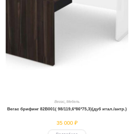
Вегас
,
Мебель
Вегас брифинг 82В001( 98/119,6*86*75,3)(дуб итал./антр.)
35 000
₽