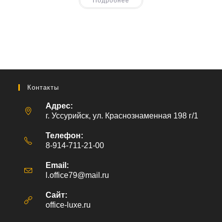
Подробнее
Контакты
Адрес:
г. Уссурийск, ул. Краснознаменная 198 г/1
Телефон:
8-914-711-21-00
Email:
l.office79@mail.ru
Откроется
в
вашем
Сайт:
приложении
office-luxe.ru