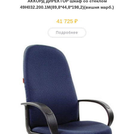
АККОРД ДИРЕКТОР Шкаф со стеклом
49Н032.200.1М(89,8*44,8*198,2)(вишня марб.)
41 725
₽
Подробнее