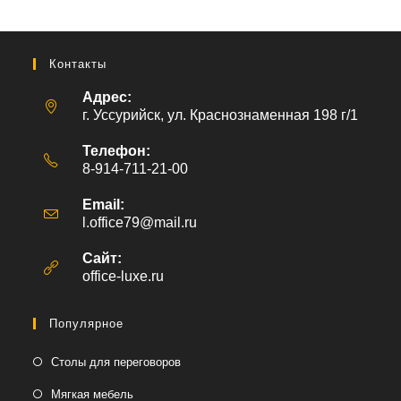
Контакты
Адрес:
г. Уссурийск, ул. Краснознаменная 198 г/1
Телефон:
8-914-711-21-00
Email:
l.office79@mail.ru
Откроется
в
вашем
Сайт:
приложении
office-luxe.ru
Популярное
Столы для переговоров
Мягкая мебель